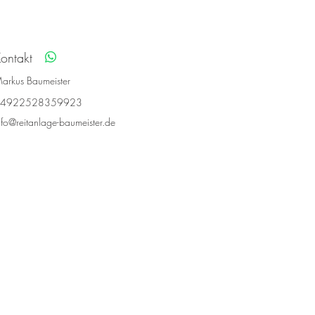
ontakt
arkus Baumeister
4922528359923
nfo@reitanlage-baumeister.de