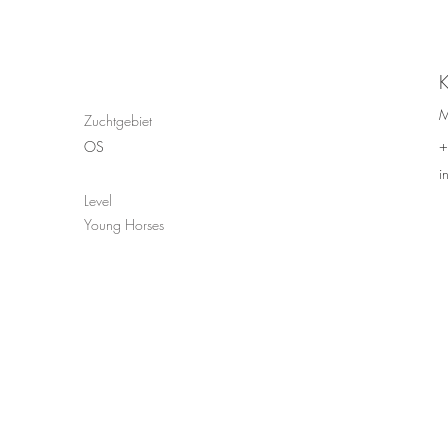
K
M
Zuchtgebiet
+
OS
i
Level
Young Horses