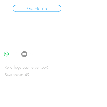
Go Home
Stay
Connected
Reitanlage Baumeister GbR
Severinusstr. 49
53909 Zülpich-Merzenich
Deutschland
Tel
+49(0)2252-835992
Telefax
+49(0)2252-835992