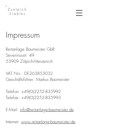
Zuelpich
Stables
Impressu
m
Reitanlage Baumeister GbR
Severinusstr. 49
53909 Zülpich-Merzenich
VAT No.: DE263853032
Geschäftsführer: Markus Baumeister
Telefon:
+49(0)2252-835992
Telefax:
+49(0)2252-835993
E-Mail:
info@reitanlage-baumeister.de
Internet:
www.reitanlage-baumeister.de